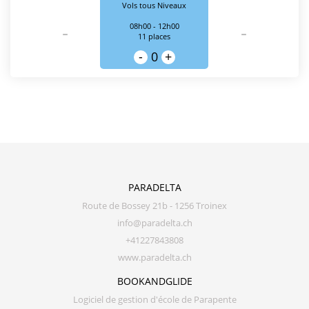
Vols tous Niveaux
-
-
08h00 - 12h00
11 places
-
0
+
PARADELTA
Route de Bossey 21b - 1256 Troinex
info@paradelta.ch
+41227843808
www.paradelta.ch
BOOKANDGLIDE
Logiciel de gestion d'école de Parapente